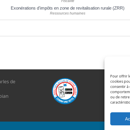
Fiscalité
Exonérations d'impôts en zone de revitalisation rurale (ZRR)
Ressources humaines
Pour offrir 
arles de
Tél. : 04 6
cookies pou
consentir à
E-mail :
comportement
pian
mairie@lou
ou de retire
caractéristi
Ac