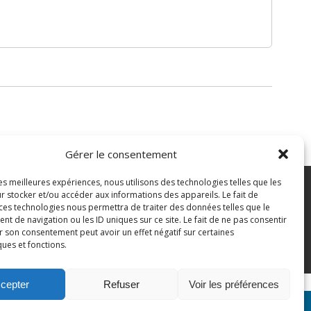
Gérer le consentement
les meilleures expériences, nous utilisons des technologies telles que les
7 43 82 07
r stocker et/ou accéder aux informations des appareils. Le fait de
 ces technologies nous permettra de traiter des données telles que le
 de navigation ou les ID uniques sur ce site. Le fait de ne pas consentir
pian.fr
Mentions légales
r son consentement peut avoir un effet négatif sur certaines
ques et fonctions.
Politique des cookies
cepter
Refuser
Voir les préférences