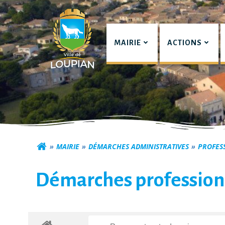
Aller
au
contenu
MAIRIE
ACTIONS
Commune de Lou
MAIRIE
DÉMARCHES ADMINISTRATIVES
PROFES
Démarches profession