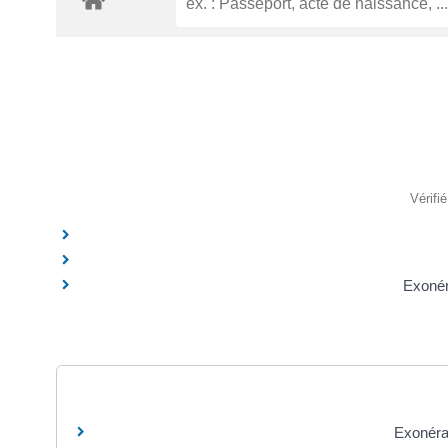
Vérifi
Exonér
Exonérat