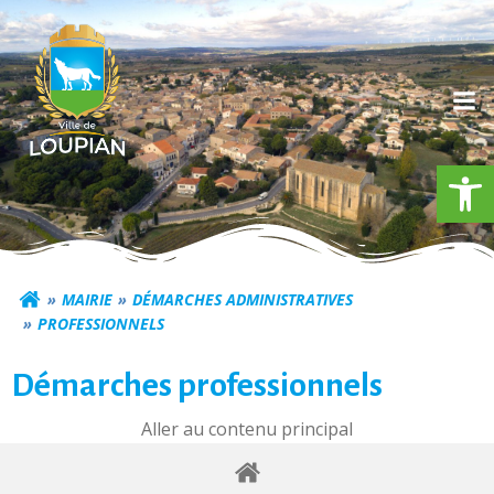
Aller
au
contenu
Ouv
Commune de Loupia
MAIRIE
DÉMARCHES ADMINISTRATIVES
PROFESSIONNELS
Démarches professionnels
Aller au contenu principal