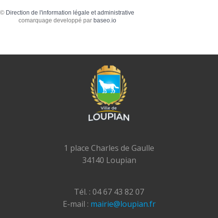
©
Direction de l'information légale et administrative
comarquage developpé par
baseo.io
1 place Charles de Gaulle
34140 Loupian
Tél. : 04 67 43 82 07
E-mail :
mairie@loupian.fr