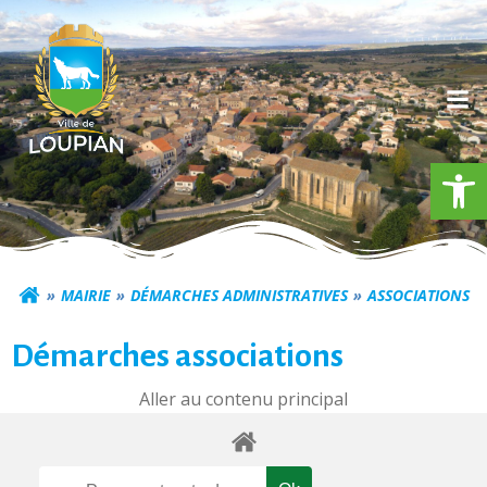
Aller
au
contenu
Ouv
Commune de Loupia
MAIRIE
DÉMARCHES ADMINISTRATIVES
ASSOCIATIONS
Démarches associations
Aller au contenu principal