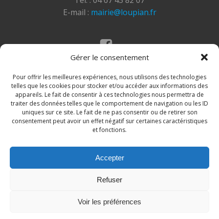
Tél. : 04 67 43 82 07
E-mail :
mairie@loupian.fr
Gérer le consentement
Mentions légales
Politique des cookies
Pour offrir les meilleures expériences, nous utilisons des technologies
telles que les cookies pour stocker et/ou accéder aux informations des
appareils. Le fait de consentir à ces technologies nous permettra de
traiter des données telles que le comportement de navigation ou les ID
uniques sur ce site. Le fait de ne pas consentir ou de retirer son
consentement peut avoir un effet négatif sur certaines caractéristiques
et fonctions.
Accepter
© 2026 Site de la commune de Loupian. Un service
Refuser
proposé par
Comm'un Site
Voir les préférences