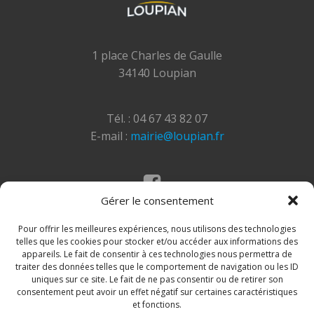
1 place Charles de Gaulle
34140 Loupian
Tél. : 04 67 43 82 07
E-mail :
mairie@loupian.fr
Gérer le consentement
Mentions légales
Politique des cookies
Pour offrir les meilleures expériences, nous utilisons des technologies
telles que les cookies pour stocker et/ou accéder aux informations des
appareils. Le fait de consentir à ces technologies nous permettra de
traiter des données telles que le comportement de navigation ou les ID
uniques sur ce site. Le fait de ne pas consentir ou de retirer son
consentement peut avoir un effet négatif sur certaines caractéristiques
et fonctions.