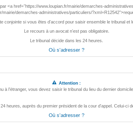
cès par <a href="https://www.loupian.fr/mairie/demarches-administrati
fr/mairie/demarches-administratives/particuliers/?xml=R12542">requê
conjointe si vous êtes d'accord pour saisir ensemble le tribunal et lu
Le recours à un avocat n'est pas obligatoire.
Le tribunal décide dans les 24 heures.
Où s’adresser ?
Attention :
u à l’étranger, vous devez saisir le tribunal du lieu du dernier domici
 24 heures, auprès du premier président de la cour d'appel. Celui-ci 
Où s’adresser ?