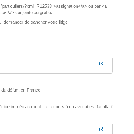
ves/particuliers/?xml=R12538">assignation</a> ou par <a
te</a> conjointe au greffe.
i demander de trancher votre litige.
le du défunt en France.
décide immédiatement. Le recours à un avocat est facultatif.