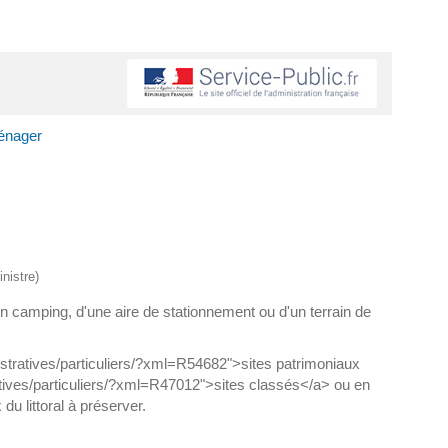
énager
nistre)
n camping, d'une aire de stationnement ou d'un terrain de
nistratives/particuliers/?xml=R54682">sites patrimoniaux
tives/particuliers/?xml=R47012">sites classés</a> ou en
u littoral à préserver.