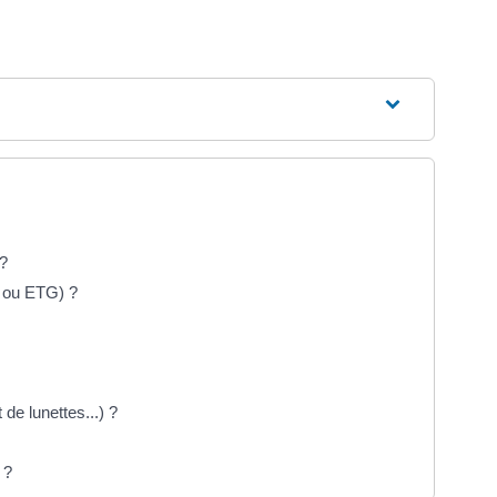
?
 ou ETG) ?
de lunettes...) ?
 ?