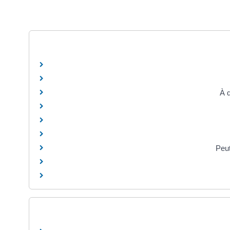
À q
Peut