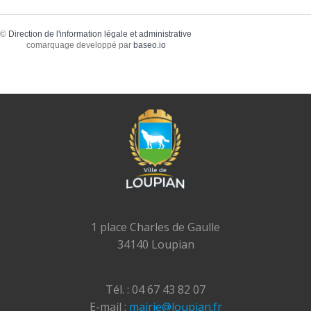
©
Direction de l'information légale et administrative
comarquage developpé par
baseo.io
1 place Charles de Gaulle
34140 Loupian
Tél. : 04 67 43 82 07
E-mail :
mairie@loupian.fr