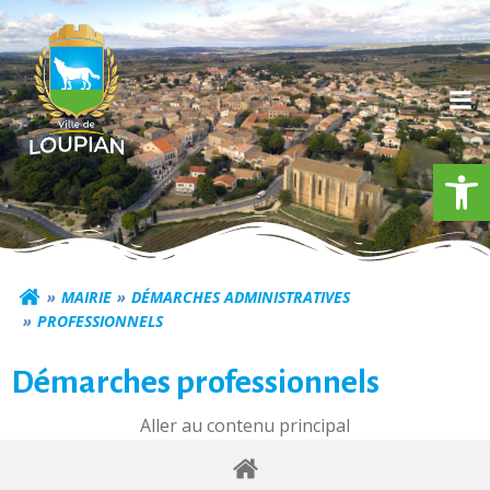
Aller
au
contenu
Ouv
Commune de Loupia
MAIRIE
DÉMARCHES ADMINISTRATIVES
PROFESSIONNELS
Démarches professionnels
Aller au contenu principal