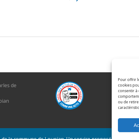
Pour offrir 
arles de
Tél. : 04 6
cookies pou
consentir à
E-mail :
comportement
pian
mairie@lou
ou de retire
caractéristi
Ac