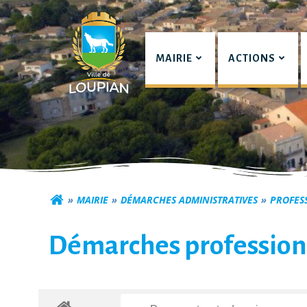
Aller
au
contenu
MAIRIE
ACTIONS
Commune de Lou
MAIRIE
DÉMARCHES ADMINISTRATIVES
PROFES
Démarches profession