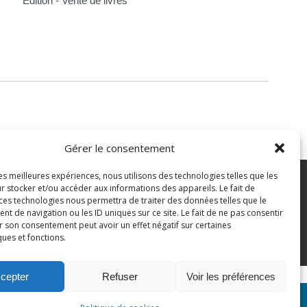
Édition - Vente de livres
Gérer le consentement
les meilleures expériences, nous utilisons des technologies telles que les
7 43 82 07
r stocker et/ou accéder aux informations des appareils. Le fait de
 ces technologies nous permettra de traiter des données telles que le
 de navigation ou les ID uniques sur ce site. Le fait de ne pas consentir
pian.fr
Mentions légales
r son consentement peut avoir un effet négatif sur certaines
ques et fonctions.
Politique des cookies
cepter
Refuser
Voir les préférences