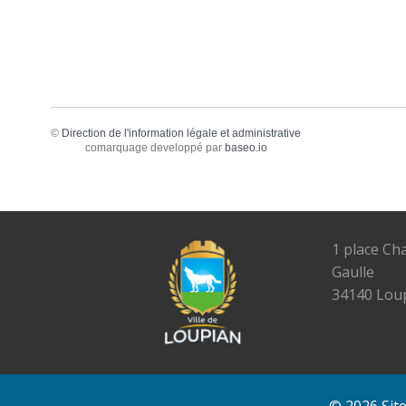
©
Direction de l'information légale et administrative
comarquage developpé par
baseo.io
1 place Ch
Gaulle
34140 Lou