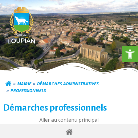
Aller
au
contenu
Ouv
Commune de Loupia
MAIRIE
DÉMARCHES ADMINISTRATIVES
PROFESSIONNELS
Démarches professionnels
Aller au contenu principal