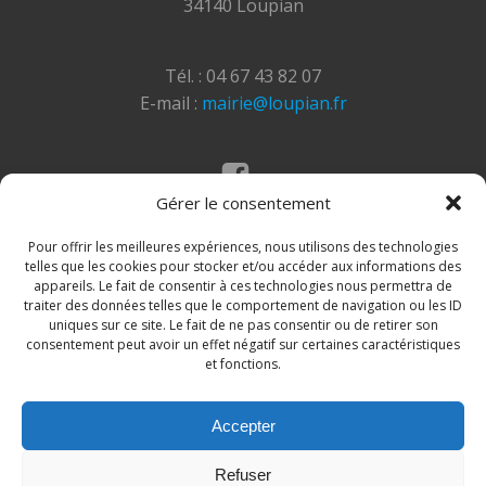
34140 Loupian
Tél. : 04 67 43 82 07
E-mail :
mairie@loupian.fr
Gérer le consentement
Mentions légales
Politique des cookies
Pour offrir les meilleures expériences, nous utilisons des technologies
telles que les cookies pour stocker et/ou accéder aux informations des
appareils. Le fait de consentir à ces technologies nous permettra de
traiter des données telles que le comportement de navigation ou les ID
uniques sur ce site. Le fait de ne pas consentir ou de retirer son
consentement peut avoir un effet négatif sur certaines caractéristiques
et fonctions.
Accepter
© 2026 Site de la commune de Loupian. Un service
Refuser
proposé par
Comm'un Site