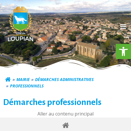
Aller
au
contenu
Ouv
Commune de Loupia
MAIRIE
DÉMARCHES ADMINISTRATIVES
PROFESSIONNELS
Démarches professionnels
Aller au contenu principal