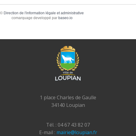
©
Direction de l'information légale et administrative
comarquage developpé par
baseo.io
1 place Charles de Gaulle
34140 Loupian
Tél. : 04 67 43 82 07
E-mail :
mairie@loupian.fr