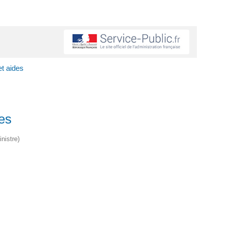
t aides
es
nistre)