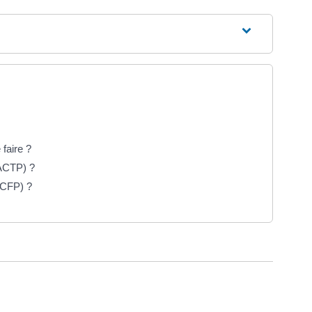
faire ?
(ACTP) ?
ACFP) ?